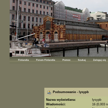
Finlandia
Forum Finlandia
Pomoc
Szukaj
Zaloguj się
Podsumowanie - lysypb
Nazwa wyświetlana:
lysypb
Wiadomości:
16 (0,003 n