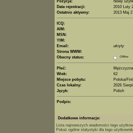
Pozycja:
Nowy użyt
Data rejestracji:
2010 Luty 2
Ostatnio aktywny:
2013 Maj 2
ICQ:
AIM:
MSN:
YIM:
Email:
ukryty
Strona WWW:
Obecny status:
Offline
Płeć:
Mężczyzn
Wiek:
62
Miejsce pobytu:
Polska/Finl
Czas lokalny:
2026 Sierpi
Język:
Polish
Podpis:
Dodatkowe informacje:
Lista najnowszych wiadomości tego użytkow
Pokaż ogólne statystyki dla tego użytkownik