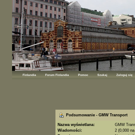
Finlandia
Forum Finlandia
Pomoc
Szukaj
Zaloguj się
Podsumowanie - GMW Transport
Nazwa wyświetlana:
GMW Trans
Wiadomości:
2 (0,000 na