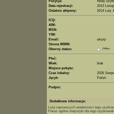
Pozycja:
Nowy użytk
Data rejestracji:
2013 Listop
Ostatnio aktywny:
2014 Luty 1
ICQ:
AIM:
MSN:
YIM:
Email:
ukryty
Strona WWW:
Obecny status:
Offline
Płeć:
Wiek:
brak
Miejsce pobytu:
Czas lokalny:
2026 Sierpi
Język:
Polish
Podpis:
Dodatkowe informacje:
Lista najnowszych wiadomości tego użytkow
Pokaż ogólne statystyki dla tego użytkownik