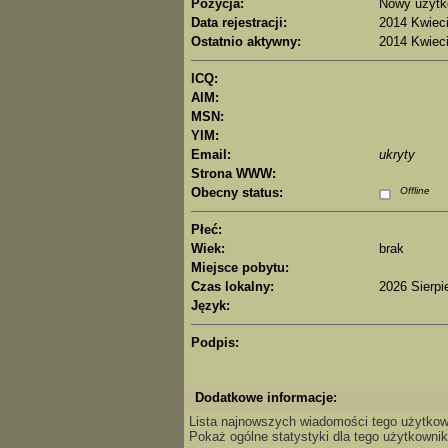
Pozycja:
Nowy użytk
Data rejestracji:
2014 Kwieci
Ostatnio aktywny:
2014 Kwieci
ICQ:
AIM:
MSN:
YIM:
Email:
ukryty
Strona WWW:
Obecny status:
Offline
Płeć:
Wiek:
brak
Miejsce pobytu:
Czas lokalny:
2026 Sierpi
Język:
Podpis:
Dodatkowe informacje:
Lista najnowszych wiadomości tego użytkow
Pokaż ogólne statystyki dla tego użytkownik