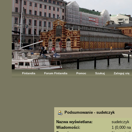
Finlandia
Forum Finlandia
Pomoc
Szukaj
Zaloguj się
Podsumowanie - sudetczyk
Nazwa wyświetlana:
sudetczyk
Wiadomości:
1 (0,000 na 