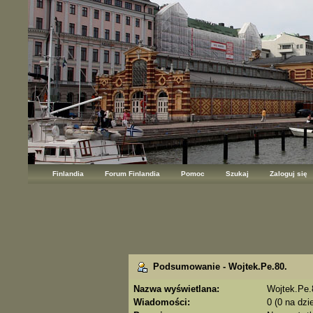
Finlandia
Forum Finlandia
Pomoc
Szukaj
Zaloguj się
Podsumowanie - Wojtek.Pe.80.
Nazwa wyświetlana:
Wojtek.Pe.
Wiadomości:
0 (0 na dzi