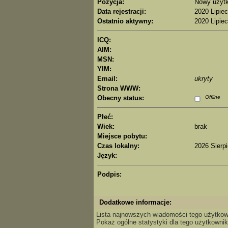
Pozycja:
Nowy użyt
Data rejestracji:
2020 Lipiec
Ostatnio aktywny:
2020 Lipiec
ICQ:
AIM:
MSN:
YIM:
Email:
ukryty
Strona WWW:
Obecny status:
Offline
Płeć:
Wiek:
brak
Miejsce pobytu:
Czas lokalny:
2026 Sierpi
Język:
Podpis:
Dodatkowe informacje:
Lista najnowszych wiadomości tego użytkow
Pokaż ogólne statystyki dla tego użytkownik