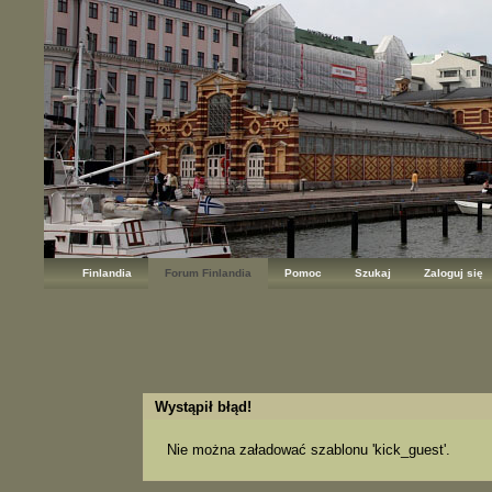
Finlandia
Forum Finlandia
Pomoc
Szukaj
Zaloguj się
Wystąpił błąd!
Nie można załadować szablonu 'kick_guest'.