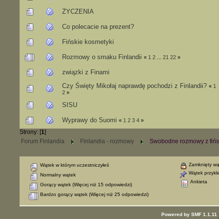
ŻYCZENIA
Co polecacie na prezent?
Fińskie kosmetyki
Rozmowy o smaku Finlandii
«
1
2
...
21
22
»
związki z Finami
Czy Święty Mikołaj naprawdę pochodzi z Finlandii?
«
1
2
»
SISU
Wyprawy do Suomi
«
1
2
3
4
»
Strony: [
1
]
Forum Finlandia
Finlandia - rozmowy
Swobodne rozmowy z fińs
Zamknięty wą
Wątek w którym uczestniczyłeś
Wątek przykl
Normalny wątek
Ankieta
Gorący wątek (Więcej niż 15 odpowiedzi)
Bardzo gorący wątek (Więcej niż 25 odpowiedzi)
Powered by SMF 1.1.11