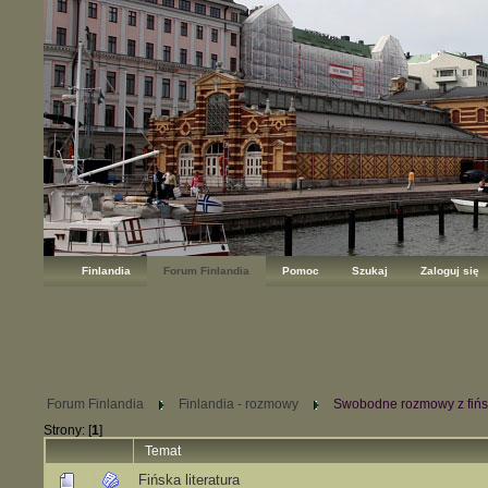
Finlandia
Forum Finlandia
Pomoc
Szukaj
Zaloguj się
Forum Finlandia
Finlandia - rozmowy
Swobodne rozmowy z fińs
Strony: [
1
]
Temat
Fińska literatura