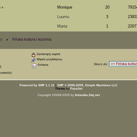
Monique
20
7915
5
»
Luumu
3
2383
Marta
1
2207
wy
Fińska kultura i kuchnia
Zamknięty wątek
Wątek przyklejony
Skocz do
:
Ankieta
)
owiedzi)
Powered by SMF 1.1.11
|
SMF © 2006-2009, Simple Machines LLC
Theme
by
Fussilet
Copyright ©2009-2026 by
finlandia.2taj.net