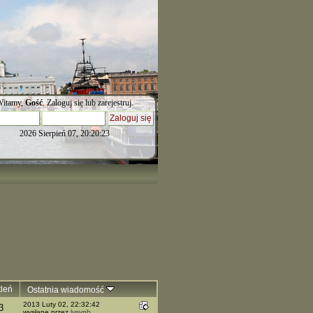
itamy,
Gość
.
Zaloguj się
lub
zarejestruj
.
2026 Sierpień 07, 20:20:23
leń
Ostatnia wiadomość
2013 Luty 02, 22:32:42
3
wysłane przez
lysypb