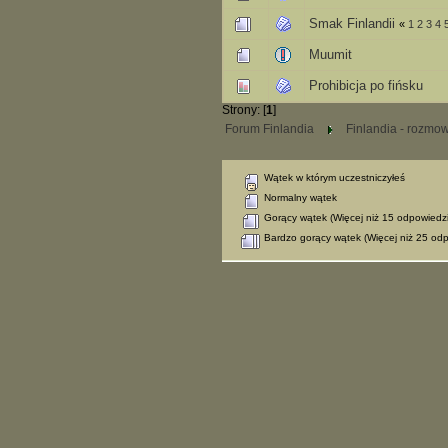
Smak Finlandii
«
1
2
3
4
Muumit
Prohibicja po fińsku
Strony: [
1
]
Forum Finlandia
Finlandia - rozmo
Wątek w którym uczestniczyłeś
Normalny wątek
Gorący wątek (Więcej niż 15 odpowiedzi
Bardzo gorący wątek (Więcej niż 25 odp