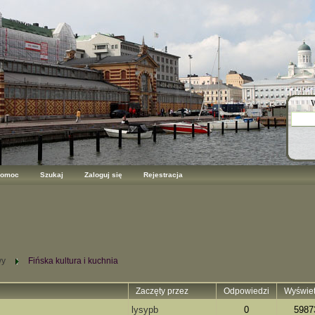
W
omoc
Szukaj
Zaloguj się
Rejestracja
wy
Fińska kultura i kuchnia
Zaczęty przez
Odpowiedzi
Wyświet
lysypb
0
5987