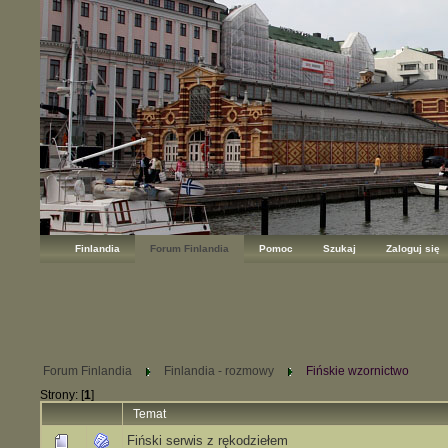
Finlandia
Forum Finlandia
Pomoc
Szukaj
Zaloguj się
Forum Finlandia
Finlandia - rozmowy
Fińskie wzornictwo
Strony: [
1
]
Temat
Fiński serwis z rękodziełem