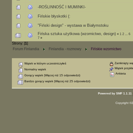
-ROŚLINNOŚĆ I MUMINKI-
Fińskie błyskotki (:
"Fiński design" - wystawa w Białymstoku
Fińska sztuka użytkowa (wzornictwo, design)
«
1
2
...
6
7
»
Strony: [
1
]
Forum Finlandia
Finlandia - rozmowy
Fińskie wzornictwo
Zamknięty wą
Wątek w którym uczestniczyłeś
Wątek przykl
Normalny wątek
Ankieta
Gorący wątek (Więcej niż 15 odpowiedzi)
Bardzo gorący wątek (Więcej niż 25 odpowiedzi)
Powered by SMF 1.1.11
Copyright ©