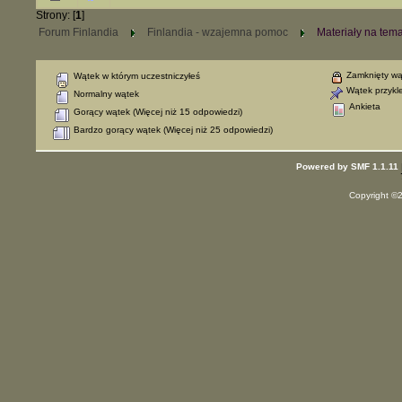
Strony: [
1
]
Forum Finlandia
Finlandia - wzajemna pomoc
Materiały na tema
Zamknięty wą
Wątek w którym uczestniczyłeś
Wątek przykl
Normalny wątek
Ankieta
Gorący wątek (Więcej niż 15 odpowiedzi)
Bardzo gorący wątek (Więcej niż 25 odpowiedzi)
Powered by SMF 1.1.11
Copyright ©