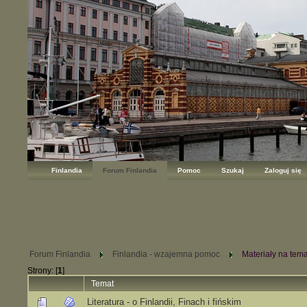
Finlandia
Forum Finlandia
Pomoc
Szukaj
Zaloguj się
Forum Finlandia
Finlandia - wzajemna pomoc
Materiały na tema
Strony: [
1
]
Temat
Literatura - o Finlandii, Finach i fińskim