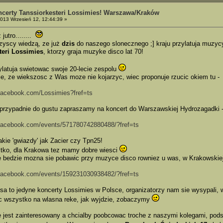
certy Tanssiorkesteri Lossimies! Warszawa/Kraków
013 Wrzesień 12, 12:44:39 »
 jutro........
zyscy wiedzą, ze już
dzis
do naszego slonecznego ;] kraju przylatuja muzycy
teri Lossimies
, ktorzy graja muzyke disco lat 70!
ylatuja swietowac swoje 20-lecie zespolu
, ze wiekszosc z Was moze nie kojarzyc, wiec proponuje rzucic okiem tu -
facebook.com/Lossimies?fref=ts
przypadnie do gustu zapraszamy na koncert do Warszawskiej Hydrozagadki 
.facebook.com/events/571780742880488/?fref=ts
akie 'gwiazdy' jak Zacier czy Tpn25!
stko, dla Krakowa tez mamy dobre wiesci
 bedzie mozna sie pobawic przy muzyce disco rowniez u was, w Krakowskiej
.facebook.com/events/159231030938482/?fref=ts
 sa to jedyne koncerty Lossimies w Polsce, organizatorzy nam sie wysypali,
c wszystko na wlasna reke, jak wyjdzie, zobaczymy
ie jest zainteresowany a chcialby poobcowac troche z naszymi kolegami, pods