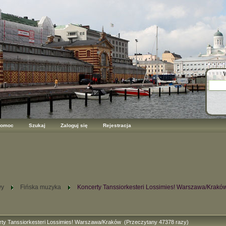
W
omoc
Szukaj
Zaloguj się
Rejestracja
wy
Fińska muzyka
Koncerty Tanssiorkesteri Lossimies! Warszawa/Krakó
rty Tanssiorkesteri Lossimies! Warszawa/Kraków (Przeczytany 47378 razy)