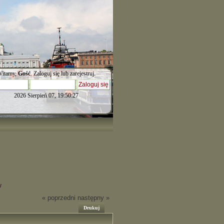
itamy,
Gość
.
Zaloguj się
lub
zarejestruj
.
2026 Sierpień 07, 19:50:27
w
« poprzedni
następny »
Drukuj