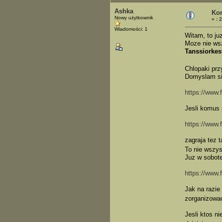
Ashka
Kon
Nowy użytkownik
«
:
2
Wiadomości: 1
Witam, to juz
Moze nie ws
Tanssiorkes
Chlopaki prz
Domyslam sie
https://www.
Jesli komus 
https://www
zagraja tez t
To nie wszy
Juz w sobote
https://www
Jak na razie
zorganizowa
Jesli ktos n