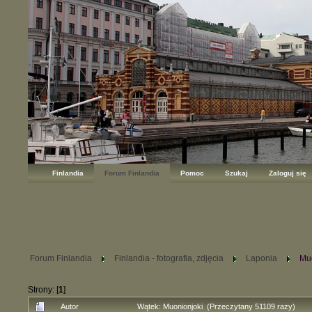
Finlandia
Forum Finlandia
Pomoc
Szukaj
Zaloguj się
Forum Finlandia
Finlandia - fotografia, zdjęcia
Laponia
Mu
Strony: [
1
]
Autor
Wątek: Muonionjoki (Przeczytany 51109 razy)