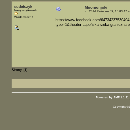
sudetczyk
Muonionjoki
Nowy użytkownik
«
:
2014 Kwiecień 09, 16:03:47 »
Wiadomości: 1
https://www.facebook.com/6473423753040
type=1&theater Lapońska rzeka graniczna p
Strony: [
1
]
Powered by SMF 1.1.11
Copyright ©