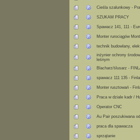
Cieśla szalunkowy - Pr
SZUKAM PRACY
Spawacz 141, 111 - Euro
Monter rurociągów Mont
technik budowlany, ele
inżynier ochrony środo
leśnym
Blacharz/ślusarz - FI
spawacz 111 135 - Finla
Monter rusztowań - Finl
Praca w dziale kadr / 
Operator CNC
Au Pair poszukiwana od
praca dla spawacza
sprzątanie