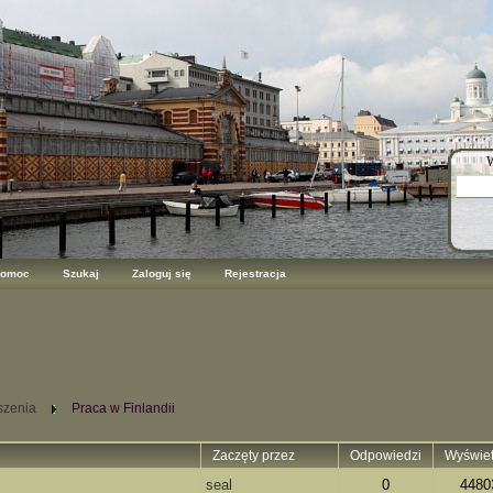
W
omoc
Szukaj
Zaloguj się
Rejestracja
szenia
Praca w Finlandii
Zaczęty przez
Odpowiedzi
Wyświet
seal
0
4480