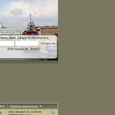
itamy,
Gość
.
Zaloguj się
lub
zarejestruj
.
2026 Sierpień 06, 18:19:20
leń
Ostatnia wiadomość
2013 Sierpień 23, 12:50:46
3
wysłane przez
seal