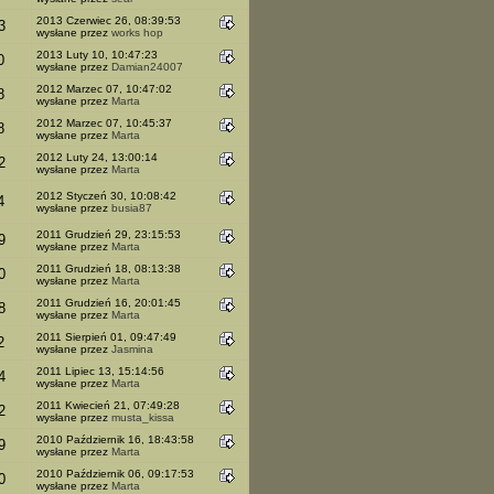
2013 Czerwiec 26, 08:39:53
3
wysłane przez
works hop
2013 Luty 10, 10:47:23
0
wysłane przez
Damian24007
2012 Marzec 07, 10:47:02
8
wysłane przez
Marta
2012 Marzec 07, 10:45:37
8
wysłane przez
Marta
2012 Luty 24, 13:00:14
2
wysłane przez
Marta
2012 Styczeń 30, 10:08:42
4
wysłane przez
busia87
2011 Grudzień 29, 23:15:53
9
wysłane przez
Marta
2011 Grudzień 18, 08:13:38
0
wysłane przez
Marta
2011 Grudzień 16, 20:01:45
8
wysłane przez
Marta
2011 Sierpień 01, 09:47:49
2
wysłane przez
Jasmina
2011 Lipiec 13, 15:14:56
4
wysłane przez
Marta
2011 Kwiecień 21, 07:49:28
2
wysłane przez
musta_kissa
2010 Październik 16, 18:43:58
9
wysłane przez
Marta
2010 Październik 06, 09:17:53
0
wysłane przez
Marta