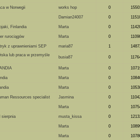
aca w Norwegii
works hop
0
1550
Damian24007
0
1151
jaki, Finlandia
Marta
0
1142
er rurociągów
Marta
0
1109
ktryk z uprawnieniami SEP
maria87
1
1487
wiska lub praca w przemyśle
busia87
0
1176
NLANDIA
Marta
0
1071
ndia
Marta
0
1084
andia
Marta
0
1053
Human Ressources specialist
Jasmina
0
1104
Marta
0
1075
 sierpnia
musta_kissa
0
1213
Marta
0
1089
Marta
0
1078