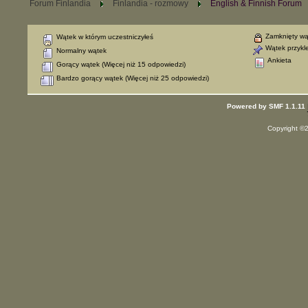
Forum Finlandia
Finlandia - rozmowy
English & Finnish Forum
Zamknięty wą
Wątek w którym uczestniczyłeś
Wątek przykl
Normalny wątek
Ankieta
Gorący wątek (Więcej niż 15 odpowiedzi)
Bardzo gorący wątek (Więcej niż 25 odpowiedzi)
Powered by SMF 1.1.11
Copyright ©