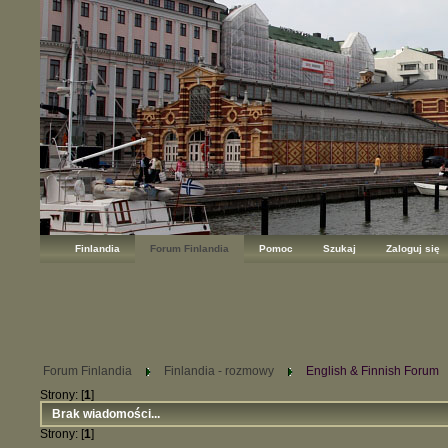
Finlandia
Forum Finlandia
Pomoc
Szukaj
Zaloguj się
Forum Finlandia
Finlandia - rozmowy
English & Finnish Forum
Strony: [
1
]
Brak wiadomości...
Strony: [
1
]