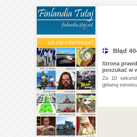
Błąd 40
Strona prawd
info o kraju
wyjazd
kuchnia
poszukać w w
Za 10 sekund 
główną serwisu
literatura
muzyka
film
wzornictwo
architektura
malarstwo