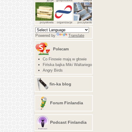
język
gospodarka
święta
przysłowia
organizacje
poczytanki
Powered by
Translate
Polecam
Co Finowie mają w głowie
Fińska bajka Miki Waltariego
Angry Birds
fin-ka blog
Forum Finlandia
Podcast Finlandia