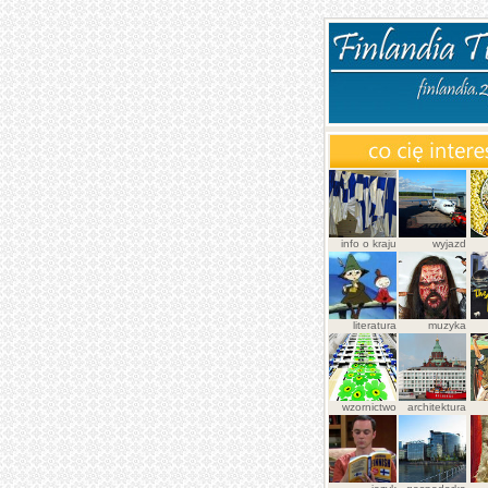
info o kraju
wyjazd
literatura
muzyka
wzornictwo
architektura