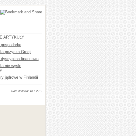
E ARTYKUŁY
 gospodarka
dia pożycza Grecji
 dyscyplina finansowa
dia nie wyśle
w
ry jądrowe w Finlandii
18.5.2010