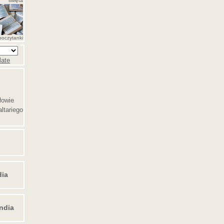
święta
poczytanki
late
łowie
ltariego
dia
ndia