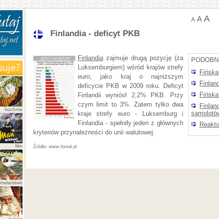
A
A
A
Finlandia - deficyt PKB
Finlandia
zajmuje drugą pozycję (za
PODOBN
Luksemburgiem) wśród krajów strefy
Fińska
euro, jako kraj o najniższym
Finlan
deficycie PKB w 2009 roku. Deficyt
Fińska
Finlandii wyniósł 2,2% PKB. Przy
czym limit to 3%. Zatem tylko dwa
Finlan
kuchnia
samolotó
kraje strefy euro - Luksemburg i
Finlandia - spełniły jeden z głównych
Reakto
kryteriów przynależności do unii walutowej.
film
www.forsal.pl
malarstwo