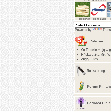
język
gospodarka
przysłowia
organizacje
Powered by
Trans
Polecam
Co Finowie mają w g
Fińska bajka Miki Wa
Angry Birds
fin-ka blog
Forum Finlan
Podcast Finla