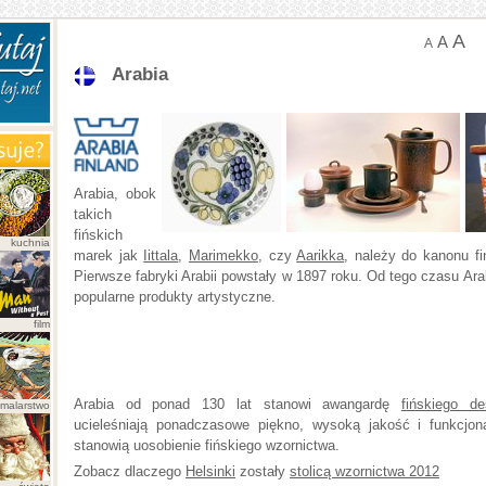
A
A
A
Arabia
Arabia, obok
takich
fińskich
kuchnia
marek jak
Iittala
,
Marimekko
, czy
Aarikka
, należy do kanonu fi
Pierwsze fabryki Arabii powstały w 1897 roku. Od tego czasu Ara
popularne produkty artystyczne.
film
Arabia od ponad 130 lat stanowi awangardę
fińskiego de
malarstwo
ucieleśniają ponadczasowe piękno, wysoką jakość i funkcjona
stanowią uosobienie fińskiego wzornictwa.
Zobacz dlaczego
Helsinki
zostały
stolicą wzornictwa 2012