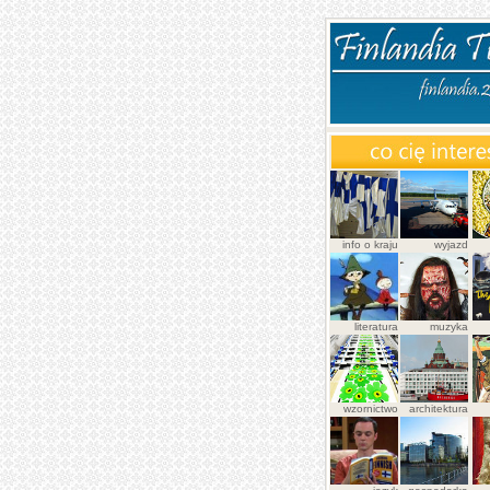
info o kraju
wyjazd
literatura
muzyka
wzornictwo
architektura