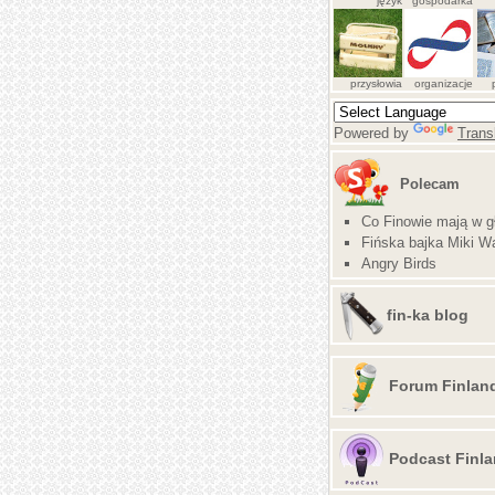
język
gospodarka
przysłowia
organizacje
Powered by
Trans
Polecam
Co Finowie mają w g
Fińska bajka Miki Wa
Angry Birds
fin-ka blog
Forum Finlan
Podcast Finla