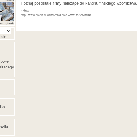
święta
Poznaj pozostałe firmy należące do kanonu
fińskiego wzornictwa
http://www.arabia.fi/web/Arabia oraz www.nsf/en/home
poczytanki
late
łowie
ltariego
dia
ndia