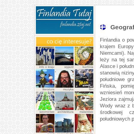
Geograf
Finlandia o po
krajem Europy
Niemcami). Naj
leży na tej sa
Alasce i połud
info o kraju
wyjazd
kuchnia
stanowią nizin
południowe gr
Fińska, pomi
literatura
muzyka
film
wzniesień more
Jeziora zajmuj
Wody wraz z b
środkowej c
wzornictwo
architektura
malarstwo
południowych p