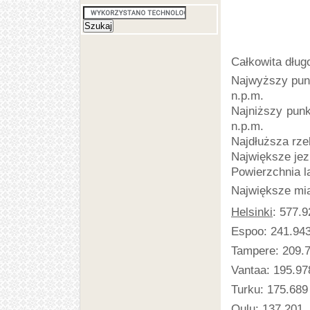
Całkowita dług
Najwyższy punk
n.p.m.
Najniższy punk
n.p.m.
Najdłuższa rze
Największe jez
Powierzchnia 
Największe mia
Helsinki
: 577.9
Espoo: 241.94
Tampere: 209.
Vantaa: 195.97
Turku: 175.689
Oulu: 137.201