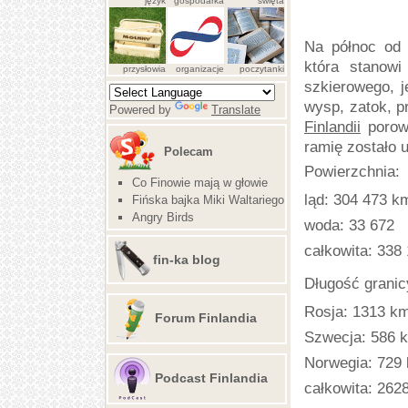
język
gospodarka
święta
Na północ od
która stanow
przysłowia
organizacje
poczytanki
szkierowego, j
wysp, zatok, p
Powered by
Translate
Finlandii
porow
ramię zostało 
Polecam
Powierzchnia:
Co Finowie mają w głowie
ląd: 304 473 k
Fińska bajka Miki Waltariego
Angry Birds
woda: 33 672
całkowita: 338
fin-ka blog
Długość granic
Rosja: 1313 k
Forum Finlandia
Szwecja: 586 
Norwegia: 729
Podcast Finlandia
całkowita: 262