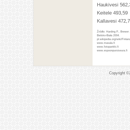
Haukivesi 562,
Keitele 493,59
Kallavesi 472,
Harding P., Brewer 
Bielsko-Biała 2004.
pl.wikipedia.org/wiki/Finlan
www.masala.fi
www.fotopankki.fi
www.espoonpursiseura.fi
Copyright 