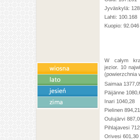
Jyväskylä: 128
Lahti: 100.168
Kuopio: 92.046
W całym kra
jezior. 10 najw
(powierzchnia 
Saimaa 1377,0
Päijänne 1080,
Inari 1040,28
Pielinen 894,21
Oulujärvi 887,
Pihlajavesi 712
Orivesi 601,30