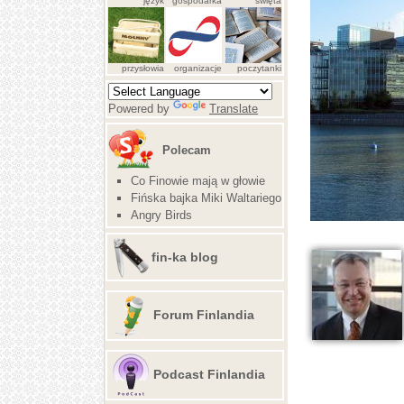
język
gospodarka
święta
przysłowia
organizacje
poczytanki
Powered by
Translate
Polecam
Co Finowie mają w głowie
Fińska bajka Miki Waltariego
Angry Birds
fin-ka blog
Forum Finlandia
Podcast Finlandia