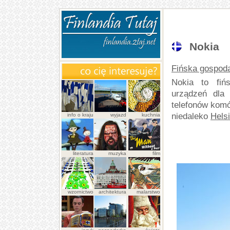
Nokia
Fińska gospod
Nokia to fiń
urządzeń dla 
telefonów komó
niedaleko
Hels
info o kraju
wyjazd
kuchnia
literatura
muzyka
film
wzornictwo
architektura
malarstwo