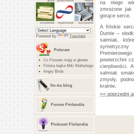
język
gospodarka
święta
na niego wi
zmrożone jak 
gorące serce.
przysłowia
organizacje
poczytanki
A fińskie se
Dumle – słodki
Powered by
Translate
salmiak, któr
symetryczny
Polecam
Premieroweg
powierzchni c
Co Finowie mają w głowie
Fińska bajka Miki Waltariego
cierpliwości.
Angry Birds
salmiak smaku
zmysły, podno
fin-ka blog
krainie.
<< poprzedni a
Forum Finlandia
Podcast Finlandia