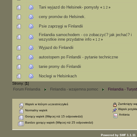
Tani wyjazd do Helsinek- pomysły
«
1
2
»
ceny promów do Helsinek.
Psie zaprzęgi w Finlandii
Finlandia samochodem - co zobaczyć? jak jechać? i
wszystkie inne przydatne info
«
1
2
»
Wyjazd do Finlandii
autostopem po Finlandii - pytanie techniczne
tanie promy do Finlandii
Noclegi w Helsinkach
Strony: [
1
]
Forum Finlandia
Finlandia - wzajemna pomoc
Finlandia - Turys
Zamknięty wą
Wątek w którym uczestniczyłeś
Wątek przykl
Normalny wątek
Ankieta
Gorący wątek (Więcej niż 15 odpowiedzi)
Bardzo gorący wątek (Więcej niż 25 odpowiedzi)
Powered by SMF 1.1.11