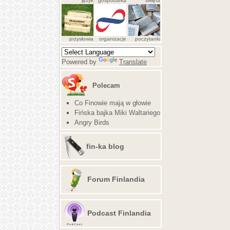
język
gospodarka
święta
przysłowia
organizacje
poczytanki
Powered by
Translate
Polecam
Co Finowie mają w głowie
Fińska bajka Miki Waltariego
Angry Birds
fin-ka blog
Forum Finlandia
Podcast Finlandia