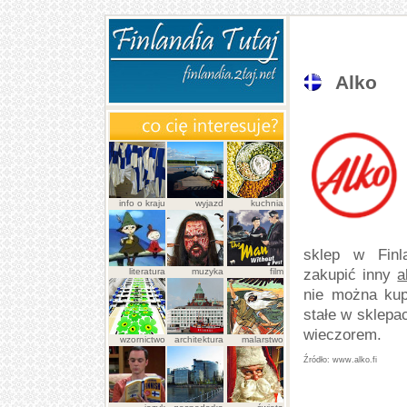
Alko
info o kraju
wyjazd
kuchnia
sklep w Finl
literatura
muzyka
film
zakupić inny
a
nie można ku
stałe w sklepa
wieczorem.
wzornictwo
architektura
malarstwo
www.alko.fi