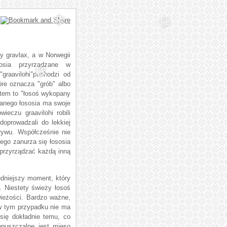
y gravlax, a w Norwegii
osia przyrządzane w
graavilohi"pochodzi od
óre oznacza "grób" albo
zatem to "łosoś wykopany
zanego łososia ma swoje
wieczu graavilohi robili
i doprowadzali do lekkiej
pływu. Współcześnie nie
tego zanurza się łososia
przyrządzać każdą inną
rudniejszy moment, który
. Niestety świeży łosoś
ieżości. Bardzo ważne,
 w tym przypadku nie ma
się dokładnie temu, co
opuszczalne jest mięso