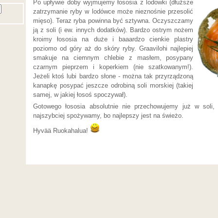
Po upływie doby wyjmujemy łososia z lodowki (dłuższe
zatrzymanie ryby w lodówce może nieznośnie przesolić
mięso). Teraz ryba powinna być sztywna. Oczyszczamy
ją z soli (i ew. innych dodatków). Bardzo ostrym nożem
kroimy łososia na duże i baaardzo cienkie plastry
poziomo od góry aż do skóry ryby. Graavilohi najlepiej
smakuje na ciemnym chlebie z masłem, posypany
czarnym pieprzem i koperkiem (nie szatkowanym!).
Jeżeli ktoś lubi bardzo słone - można tak przyrządzoną
kanapkę posypać jeszcze odrobiną soli morskiej (takiej
samej, w jakiej łosoś spoczywał).
Gotowego łososia absolutnie nie przechowujemy już w soli,
najszybciej spożywamy, bo najlepszy jest na świeżo.
Hyvää Ruokahalua!