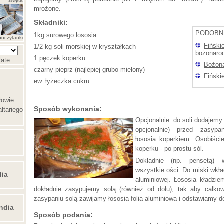
święta
mrożone.
Składniki:
PODOBN
1kg surowego łososia
poczytanki
Fiński
1/2 kg soli morskiej w kryształkach
bożonaro
1 pęczek koperku
late
Bożon
czarny pieprz (najlepiej grubo mielony)
Fiński
ew. łyżeczka cukru
łowie
Sposób wykonania:
ltariego
Opcjonalnie: do soli dodajemy 
opcjonalnie) przed zasyp
łososia koperkiem. Osobiście
koperku - po prostu sól.
Dokładnie (np. pensetą) 
wszystkie ości. Do miski wkła
dia
aluminiowej. Łososia kładzie
dokładnie zasypujemy solą (również od dołu), tak aby całkow
zasypaniu solą zawijamy łososia folią aluminiową i odstawiamy d
ndia
Sposób podania: