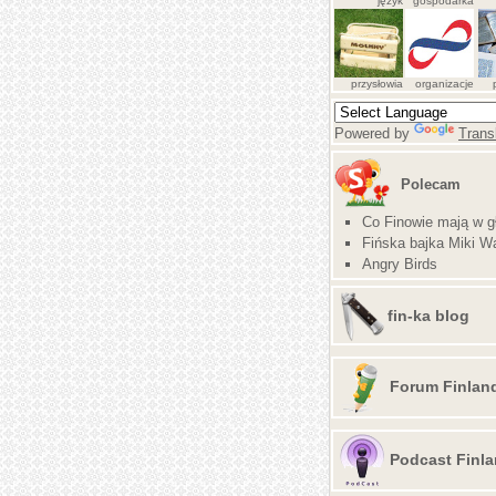
język
gospodarka
przysłowia
organizacje
Powered by
Trans
Polecam
Co Finowie mają w g
Fińska bajka Miki Wa
Angry Birds
fin-ka blog
Forum Finlan
Podcast Finla