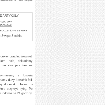
E ARTYKUŁY
e potrawy
dzeniowe
arodzeniowa szynka
e Święto Śledzia
cukier oraz/lub (również
aniem solą obkładamy
 nie stosuję cukru ani
wyjmujemy z łososia
damy duży kawałek folii
my do miski i baaardzo
icie przykryć rybę. Po
o lodówki na 24 godziny.