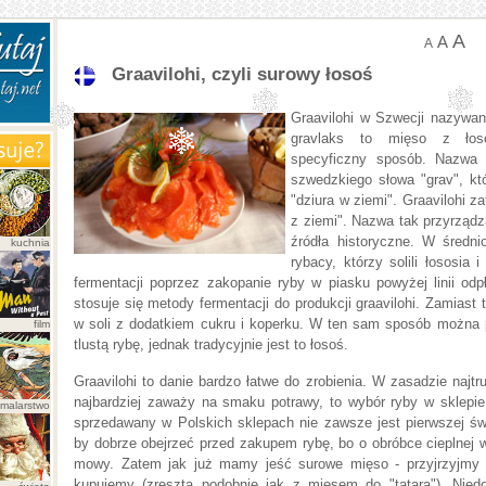
A
A
A
Graavilohi, czyli surowy łosoś
Graavilohi w Szwecji nazywan
gravlaks to mięso z łos
specyficzny sposób. Nazwa "
szwedzkiego słowa "grav", kt
"dziura w ziemi". Graavilohi 
z ziemi". Nazwa tak przyrząd
źródła historyczne. W średnio
kuchnia
rybacy, którzy solili łososia 
fermentacji poprzez zakopanie ryby w piasku powyżej linii od
stosuje się metody fermentacji do produkcji graavilohi. Zamiast 
w soli z dodatkiem cukru i koperku. W ten sam sposób można 
film
tlustą rybę, jednak tradycyjnie jest to łosoś.
Graavilohi to danie bardzo łatwe do zrobienia. W zasadzie najt
najbardziej zaważy na smaku potrawy, to wybór ryby w sklepie
malarstwo
sprzedawany w Polskich sklepach nie zawsze jest pierwszej św
by dobrze obejrzeć przed zakupem rybę, bo o obróbce cieplnej
mowy. Zatem jak już mamy jeść surowe mięso - przyjrzyjmy 
kupujemy (zresztą podobnie jak z mięsem do "tatara"). Nied