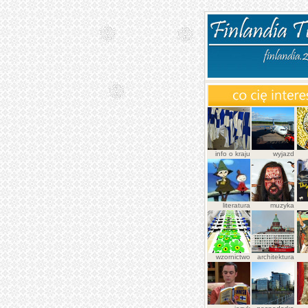
info o kraju
wyjazd
literatura
muzyka
wzornictwo
architektura