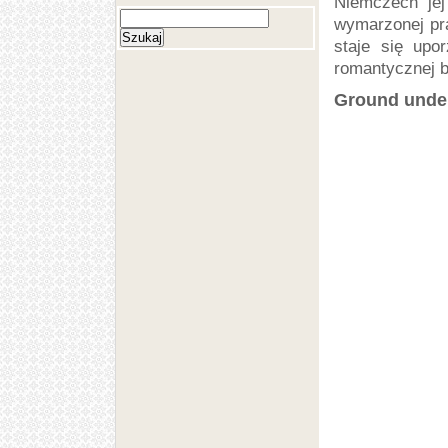
Niemczech jej
wymarzonej pra
staje się upo
romantycznej by
Ground under 