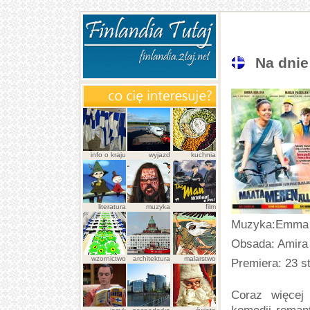
Na dnie
info o kraju
wyjazd
kuchnia
literatura
muzyka
film
Muzyka:Emma 
Obsada: Amira 
wzornictwo
architektura
malarstwo
Premiera: 23 s
Coraz więcej 