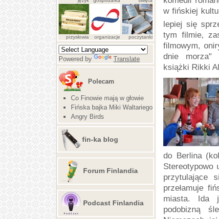
komedii roman
język
gospodarka
święta
w fińskiej kult
lepiej się spr
tym filmie, z
przysłowia
organizacje
poczytanki
filmowym, onir
dnie morza" 
Powered by
Translate
książki Rikki A
Polecam
Co Finowie mają w głowie
Fińska bajka Miki Waltariego
Angry Birds
fin-ka blog
do Berlina (ko
Stereotypowo 
Forum Finlandia
przytulające 
przełamuje fiń
miasta. Ida 
Podcast Finlandia
podobizną śle