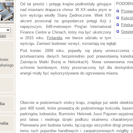
święta
PODOBN
Od lat prestiż i potęgę krajów podkreślały górujące
nad miastami drapacze chmur. W XX wieku prym w
Przewo
tym wyścigu wiodły Stany Zjednoczone. Wiek XXI
Kośció
akcent przesunął na gospodarcze potęgi Azji z
poczytanki
Fińska
najwyższym, 648-metrowym Ping'an International
Gospod
Finance Centre w Chinach, który ma być ukończony
late
w 2015 roku.
Finlandia
nie bierze udziału w tym
wyścigu. Zamiast budować wzwyż, rozrastają się wgłąb.
Pod koniec 2009 roku, pojawiły się plany umieszczenia 
przetwarzania danych bezpośrednio pod prawosławną katedr
łowie
Zaśnięcia Matki Bożej w Helsinkach). Nowa serwerownia m
ltariego
schronie bombowym, który przeznaczony był dla dostojnikó
energii miały być wykorzystywane do ogrzewania miasta.
Obecnie w podziemiach stolicy kraju, znajduje już wiele obiekt
dia
jest 400 tuneli, które prowadzą do podziemnego kościoła, base
parkingów, lodowiska. Burmistrz Helsinek Jussi Pajunen wyjaśni
jest łatwa i niedroga dzięki podłożu skalnemu charakteryst
ndia
Planowana jest budowa tunelu, łączącego wszystkie drogi prowa
temu ruch pojazdów handlowych i zaopatrzeniowych mógłby z