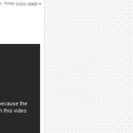
m. Fiński
żyzny granit
w