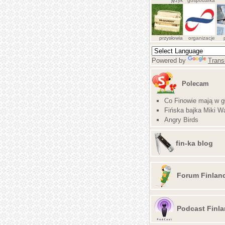
język
gospodarka
przysłowia
organizacje
Powered by
Trans
Polecam
Co Finowie mają w g
Fińska bajka Miki Wa
Angry Birds
fin-ka blog
Forum Finlan
Podcast Finla