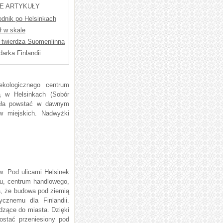
E ARTYKUŁY
dnik po Helsinkach
ł w skale
 twierdza Suomenlinna
arka Finlandii
ekologicznego centrum
ą w Helsinkach (Sobór
iała powstać w dawnym
w miejskich. Nadwyżki
ów. Pod ulicami Helsinek
nu, centrum handlowego,
a, że budowa pod ziemią
ycznemu dla Finlandii.
dzące do miasta. Dzięki
ostać przeniesiony pod