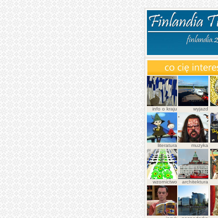
info o kraju
wyjazd
literatura
muzyka
wzornictwo
architektura