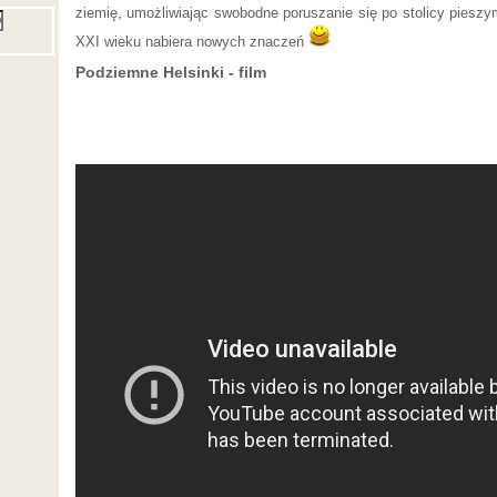
ziemię, umożliwiając swobodne poruszanie się po stolicy pieszy
XXI wieku nabiera nowych znaczeń
Podziemne Helsinki - film