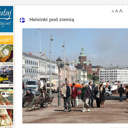
A
A
A
Helsinki pod ziemią
kuchnia
film
malarstwo