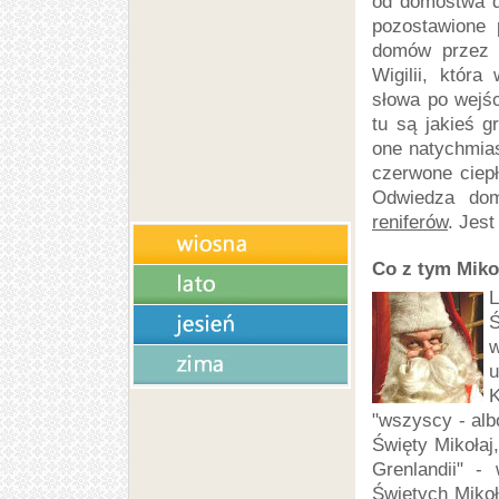
od domostwa d
pozostawione
domów przez 
Wigilii, która
słowa po wejści
tu są jakieś g
one natychmias
czerwone ciepł
Odwiedza dom
reniferów
. Jest
Co z tym Mik
L
w
u
K
"wszyscy - alb
Święty Mikołaj
Grenlandii" -
Świętych Mikoł