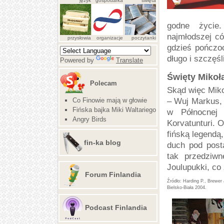
język
gospodarka
święta
godne życie.
najmłodszej có
przysłowia
organizacje
poczytanki
gdzieś pończoc
długo i szczęśl
Powered by
Translate
Święty Mikoła
Polecam
Skąd więc Mik
Co Finowie mają w głowie
– Wuj Markus, 
Fińska bajka Miki Waltariego
w Północnej 
Angry Birds
Korvatunturi. 
fińską legendą,
fin-ka blog
duch pod post
tak przedziwn
Joulupukki, co
Forum Finlandia
Harding P., Brewer 
Bielsko-Biała 2004.
Podcast Finlandia