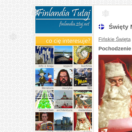
Święty 
Fińskie Święta
Pochodzenie 
info o kraju
wyjazd
kuchnia
literatura
muzyka
film
wzornictwo
architektura
malarstwo