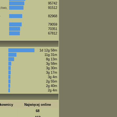
95742
ctwo,
91512
e
82968
79059
70351
67812
1d 12g 58m
11g 31m
8g 13m
3g 58m
3g 30m
3g 17m
3g 4m
2g 55m
2g 40m
2g 4m
tkownicy
Najwięcej online
68