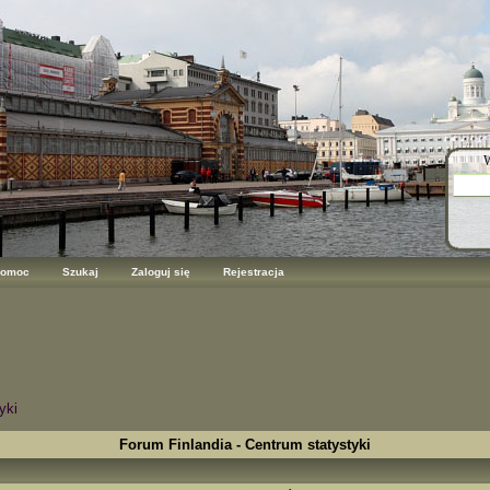
W
omoc
Szukaj
Zaloguj się
Rejestracja
yki
Forum Finlandia - Centrum statystyki