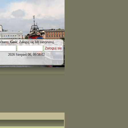
itamy,
Gość
.
Zaloguj się
lub
zarejestruj
.
2026 Sierpień 06, 09:58:02