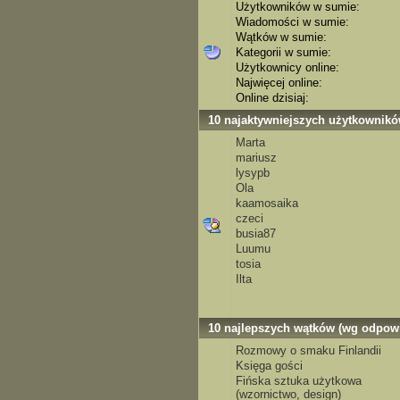
Użytkowników w sumie:
Wiadomości w sumie:
Wątków w sumie:
Kategorii w sumie:
Użytkownicy online:
Najwięcej online:
Online dzisiaj:
10 najaktywniejszych użytkownik
Marta
mariusz
lysypb
Ola
kaamosaika
czeci
busia87
Luumu
tosia
Ilta
10 najlepszych wątków (wg odpowi
Rozmowy o smaku Finlandii
Księga gości
Fińska sztuka użytkowa
(wzornictwo, design)