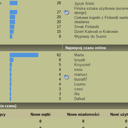
e
28
Język fiński
Fińska sztuka użytkowa (wzorni
27
design)
20
Ciekawe kapele z Finlandii wart
20
obadania
17
Smak Finlandii
15
Dzień Kalevali w Krakowie
9
Wyprawy do Suomi
Najwięcej czasu online
62
Marta
8
lysypb
5
Krzysztof
4
tosia
4
mariusz
4
busia87
4
Luumu
3
czeci
3
Ilta
3
Dahud
ia czasu)
ęcy
Nowe wątki
Nowe wiadomości
Nowi uży
0
0
0