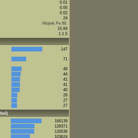
0.01
0.05
0.02
24
Wojtek.Pe.80.
15.84
1:1.5
147
71
49
44
41
41
40
28
27
27
leń)
166139
128371
126538
103624