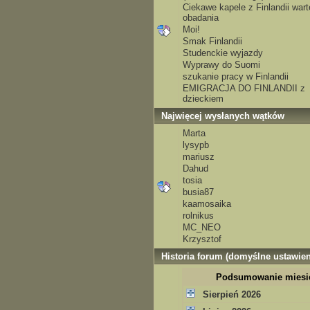
Ciekawe kapele z Finlandii wart
obadania
Moi!
Smak Finlandii
Studenckie wyjazdy
Wyprawy do Suomi
szukanie pracy w Finlandii
EMIGRACJA DO FINLANDII z
dzieckiem
Najwięcej wysłanych wątków
Marta
lysypb
mariusz
Dahud
tosia
busia87
kaamosaika
rolnikus
MC_NEO
Krzysztof
Historia forum (domyślne ustawien
Podsumowanie miesi
Sierpień 2026