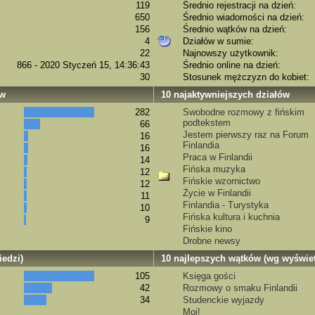
119
Średnio rejestracji na dzień:
650
Średnio wiadomości na dzień:
156
Średnio wątków na dzień:
4
Działów w sumie:
22
Najnowszy użytkownik:
866 - 2020 Styczeń 15, 14:36:43
Średnio online na dzień:
30
Stosunek mężczyzn do kobiet:
ów
10 najaktywniejszych działów
282
Swobodne rozmowy z fińskim
podtekstem
66
Jestem pierwszy raz na Forum
16
Finlandia
16
Praca w Finlandii
14
Fińska muzyka
12
Fińskie wzornictwo
12
Życie w Finlandii
11
Finlandia - Turystyka
10
Fińska kultura i kuchnia
9
Fińskie kino
Drobne newsy
edzi)
10 najlepszych wątków (wg wyświet
105
Księga gości
42
Rozmowy o smaku Finlandii
34
Studenckie wyjazdy
Moi!